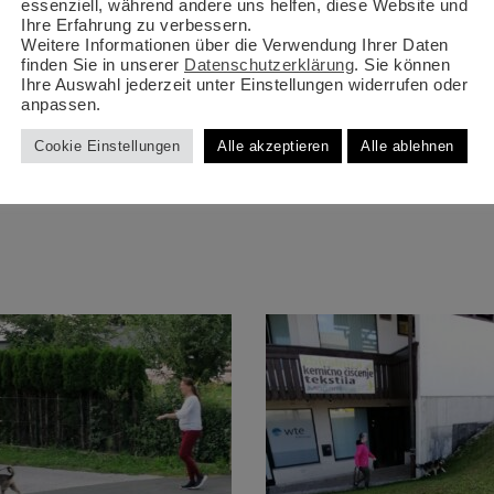
essenziell, während andere uns helfen, diese Website und
 vorher bekannt gegeben. Änderungen der Zeiten und Orte könne
Ihre Erfahrung zu verbessern.
Suchhundetypen geändert werden.
Weitere Informationen über die Verwendung Ihrer Daten
finden Sie in unserer
Datenschutzerklärung
. Sie können
Ihre Auswahl jederzeit unter Einstellungen widerrufen oder
e mich auf euch.
anpassen.
Cookie Einstellungen
Alle akzeptieren
Alle ablehnen