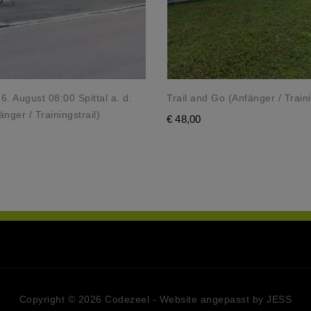
. August 08:00 Spittal a. d.
Trail and Go (Anfänger / Traini
nger / Trainingstrail)
€
48,00
Copyright © 2026 Codezeel - Website angepasst by JESS