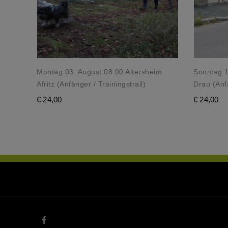
Montag 03. August 08:00 Altersheim
Sonntag 16
Afritz (Anfänger / Trainingstrail)
Drau (Anfä
€
24,00
€
24,00