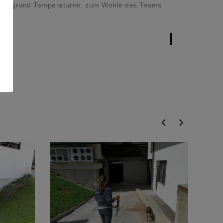
n aufgrund Temperaturen, zum Wohle des Teams