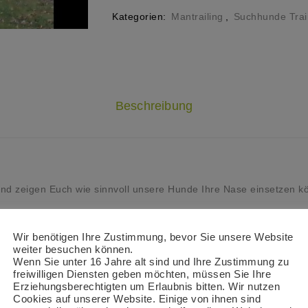
Kategorien:
Mantrailing
,
Suchhunde Trai
Beschreibung
 und zeigen Euch wie sinnvoll unsere Hunde Ihre Nase einsetzen k
Hunde sondern auch die Hundehalter Ihren Spaß daran.
Wir benötigen Ihre Zustimmung, bevor Sie unsere Website
weiter besuchen können.
mmer für jeden etwas dabei.
Wenn Sie unter 16 Jahre alt sind und Ihre Zustimmung zu
freiwilligen Diensten geben möchten, müssen Sie Ihre
.
Erziehungsberechtigten um Erlaubnis bitten. Wir nutzen
Cookies auf unserer Website. Einige von ihnen sind